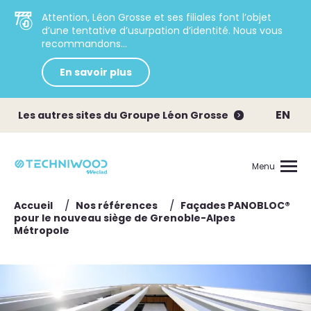
Attention, Léon Grosse et ses filiales font l’objet
d’une tentative d’usurpation d’identité. Nous vous
recommandons...
En savoir plus
EN
Les autres sites du Groupe Léon Grosse
Menu
/
/
Accueil
Nos références
Façades PANOBLOC®
pour le nouveau siège de Grenoble-Alpes
Métropole