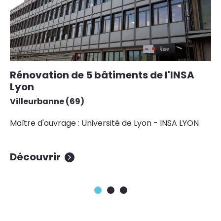
Rénovation de 5 bâtiments de l'INSA
T
Lyon
b
C
Villeurbanne (69)
Pa
Maître d'ouvrage : Université de Lyon - INSA LYON
Ma
Découvrir
D